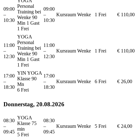
YOGA
Personal
09:00
09:00
Training bei
–
–
Kursraum
Wenke
1 Frei
€ 110,00
Wenke 90
10:30
10:30
Min 1 Gast
1 Frei
YOGA
Personal
11:00
11:00
Training bei
–
–
Kursraum
Wenke
1 Frei
€ 110,00
Wenke 90
12:30
12:30
Min 1 Gast
1 Frei
YIN YOGA
17:00
17:00
Klasse 90
–
–
Kursraum
Wenke
6 Frei
€ 26,00
Mn
18:30
18:30
6 Frei
Donnerstag, 20.08.2026
YOGA
08:30
08:30
Klasse 75
–
–
Kursraum
Wenke
5 Frei
€ 24,00
min
09:45
09:45
5 Frei