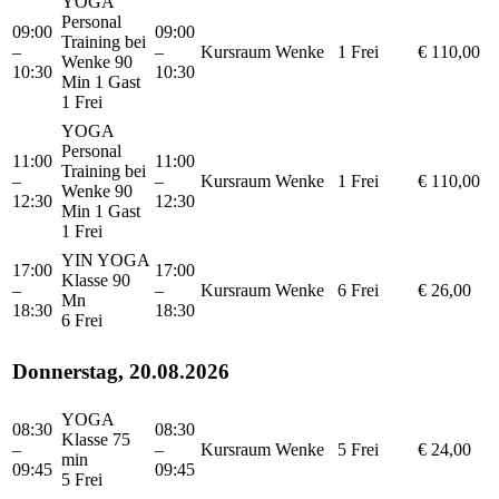
YOGA
Personal
09:00
09:00
Training bei
–
–
Kursraum
Wenke
1 Frei
€ 110,00
Wenke 90
10:30
10:30
Min 1 Gast
1 Frei
YOGA
Personal
11:00
11:00
Training bei
–
–
Kursraum
Wenke
1 Frei
€ 110,00
Wenke 90
12:30
12:30
Min 1 Gast
1 Frei
YIN YOGA
17:00
17:00
Klasse 90
–
–
Kursraum
Wenke
6 Frei
€ 26,00
Mn
18:30
18:30
6 Frei
Donnerstag, 20.08.2026
YOGA
08:30
08:30
Klasse 75
–
–
Kursraum
Wenke
5 Frei
€ 24,00
min
09:45
09:45
5 Frei